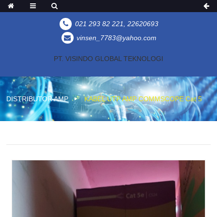
021 293 82 221, 22620693
vinsen_7783@yahoo.com
PT. VISINDO GLOBAL TEKNOLOGI
DISTRIBUTOR AMP
KABEL UTP AMP COMMSCOPE Cat 5